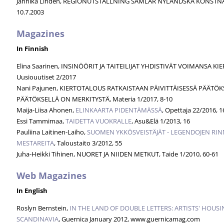
Jannika Lindén, REGIONUTSTÄLLNING SAMLAR NYLÄNDSKA KONSTNÄ
10.7.2003
Magazines
In Finnish
Elina Saarinen, INSINÖÖRIT JA TAITEILIJAT YHDISTIVÄT VOIMANSA K
Uusiouutiset 2/2017
Nani Pajunen, KIERTOTALOUS RATKAISTAAN PÄIVITTÄISESSÄ PÄÄTÖK
PÄÄTÖKSELLÄ ON MERKITYSTÄ, Materia 1/2017, 8-10
Maija-Liisa Ahonen,
ELINKAARTA PIDENTÄMÄSSÄ
, Opettaja 22/2016, 1
Essi Tammimaa,
TAIDETTA VUOKRALLE
, Asu&Elä 1/2013, 16
Pauliina Laitinen-Laiho,
SUOMEN YKKÖSVEISTÄJÄT - LEGENDOJEN RI
MESTAREITA
, Taloustaito 3/2012, 55
Juha-Heikki Tihinen, NUORET JA NIIDEN METKUT, Taide 1/2010, 60-61
Web Magazines
In English
Roslyn Bernstein,
IN THE LAND OF DOUBLE LETTERS: ARTISTS' HOUS
SCANDINAVIA
, Guernica January 2012, www.guernicamag.com