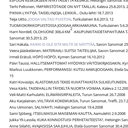
ESPOON KESKUKSEEN NYKYTAIDETTA KESÄKSI, Helsingin Sanomat 9.6
Terhi Peltonen, YMPÄRISTÖTAIDE ON NYT TÄÄLLÄ!, Kaleva 25.8.2013, 
PIKNIK-LYHTYJÄ, TAIDELINJOJA, LEIKKIÄ... Oulu-lehti 18.7.2013
Teija Uitto,
JOOGA VALTASI PUISTON
, Turkulainen 8.6.2013, 12
TUOMIOKIRKKOPUISTOSSA JOOGAA ARKIAAMUINA, Turkulainen 5.6.2
2
Harri Nordell, OLOHUONE 306,4 KM
-KAUPUNKITAIDETAPAHTUMA TÄ
Sanomat 30.5.2013, 25
Sari Hakala,
KAIKKI EI OLE SITÄ MILTÄ SE NÄYTTÄÄ
, Savon Sanomat 25
Veera Jääskeläinen, MATERIAALI SUITSII TAITEILIJAA, Savon Sanomat 2
Irmeli Erätuli, HÖPÖ HÖPÖ!, Kymen Sanomat 16.10.2012
Päivi Taussi, HALLITSEMATTOMAT HYÖDYKSI VÄITÖSKIRJASSAKIN, Ky
Markus Luukkonen, PERFORMANSSI: KUTSU AAMUJOOGAAN, Etelä-Su
15
Katri Kovasiipi, ALASTOMUUS TEKEE KUVATTAVASTA SULKEUTUNEEN, A
Vesa Kärki, TAIDEHALLIN TÄYDELTÄ NUORTA VOIMAA, Kaleva 2.12.200
Veli-Matti Karhulahti, ELÄMÄNSIRPALEITA, Turun Sanomat 26.7.2008
Aku Karjalainen, VIILTÄVIÄ KOKEMUKSIA, Turun Sanomat, Treffi, 23.7.
Anu Uimonen, SALIVAHTI, Helsingin Sanomat 19.4.2008
Sami Sjöberg, ITSEILMAISUA MAISEMAN KAUTTA, Aamulehti 2.9.2008
Jukka Yli-Lassila, KUKA KIINNOSTUISI PERHETAITEESTA?, Helsingin Sa
Anne Siilahti, AVAJAISISSA SAA JUHLIA, Etelä-Suomen Sanomat 30.4.20