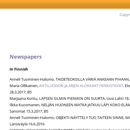
Copyr
Newspapers
In Finnish
Anneli Tuominen-Halomo, TAIDETEOKSILLA VÄRIÄ ANKEAAN PIHAAN, L
Maria Ollikainen,
AHTILUODON JA ARJEN ALOKKAAT HERKISTÄVÄT
, E
28.3.2017, B5
Marjaana Kontu, LAPSEN SILMIN PIENIKIN ON SUURTA, Uusi Lahti 18.3
Ilkka Kuosmanen, NELJÄN HUONEEN MATKA JATKUU LÄPI KOKO ELÄM
Sanomat 15.3.2017, B5
Anneli Tuominen-Halomo, OBJEKTI-NÄYTTELY TUO TAITEEN SINNE, MI
Länsiväylä 16.6.2016