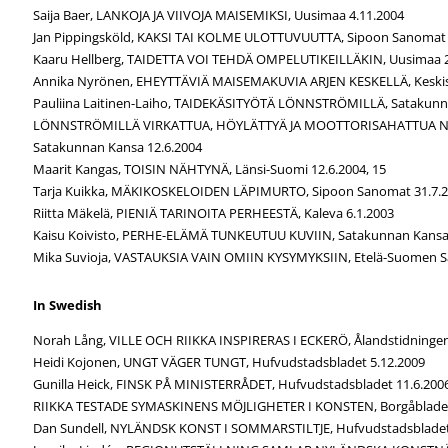
Saija Baer, LANKOJA JA VIIVOJA MAISEMIKSI, Uusimaa 4.11.2004
Jan Pippingsköld, KAKSI TAI KOLME ULOTTUVUUTTA, Sipoon Sanomat 
Kaaru Hellberg, TAIDETTA VOI TEHDÄ OMPELUTIKEILLÄKIN, Uusimaa 2
Annika Nyrönen, EHEYTTÄVIÄ MAISEMAKUVIA ARJEN KESKELLÄ, Keskis
Pauliina Laitinen-Laiho, TAIDEKÄSITYÖTÄ LÖNNSTRÖMILLÄ, Satakunn
LÖNNSTRÖMILLÄ VIRKATTUA, HÖYLÄTTYÄ JA MOOTTORISAHATTUA N
Satakunnan Kansa 12.6.2004
Maarit Kangas, TOISIN NÄHTYNÄ, Länsi-Suomi 12.6.2004, 15
Tarja Kuikka, MÄKIKOSKELOIDEN LÄPIMURTO, Sipoon Sanomat 31.7.2
Riitta Mäkelä, PIENIÄ TARINOITA PERHEESTÄ, Kaleva 6.1.2003
Kaisu Koivisto, PERHE-ELÄMÄ TUNKEUTUU KUVIIN, Satakunnan Kansa
Mika Suvioja, VASTAUKSIA VAIN OMIIN KYSYMYKSIIN, Etelä-Suomen S
In Swedish
Norah Lång, VILLE OCH RIIKKA INSPIRERAS I ECKERÖ, Ålandstidningen
Heidi Kojonen, UNGT VÄGER TUNGT, Hufvudstadsbladet 5.12.2009
Gunilla Heick, FINSK PÅ MINISTERRÅDET, Hufvudstadsbladet 11.6.200
RIIKKA TESTADE SYMASKINENS MÖJLIGHETER I KONSTEN, Borgåbladet
Dan Sundell, NYLÄNDSK KONST I SOMMARSTILTJE, Hufvudstadsbladet 