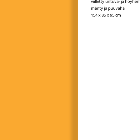
viilletty untuva- ja höyhen
mänty ja puuvaha
154 x 85 x 95 cm