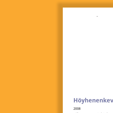
Teokset
Näyttelyt
CV
Tekstejä
Media
Tutkimus
Höyhenenkev
2008