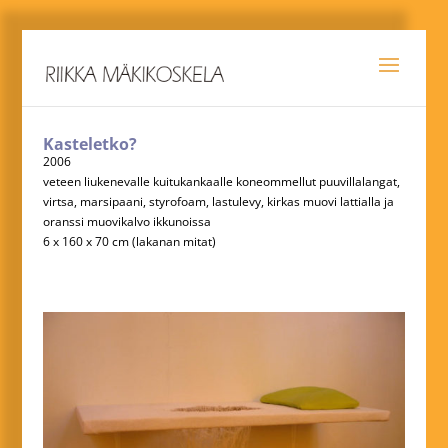
Kasteletko?
2006
veteen liukenevalle kuitukankaalle koneommellut puuvillalangat,
virtsa, marsipaani, styrofoam, lastulevy, kirkas muovi lattialla ja
oranssi muovikalvo ikkunoissa
6 x 160 x 70 cm (lakanan mitat)