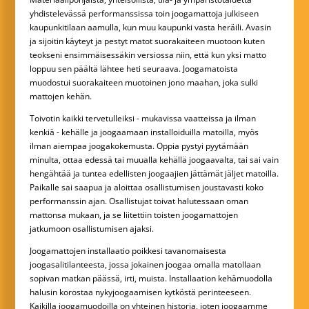
yhdistelevässä performanssissa toin joogamattoja julkiseen
kaupunkitilaan aamulla, kun muu kaupunki vasta heräili. Avasin
ja sijoitin käyteyt ja pestyt matot suorakaiteen muotoon kuten
teokseni ensimmäisessäkin versiossa niin, että kun yksi matto
loppuu sen päältä lähtee heti seuraava. Joogamatoista
muodostui suorakaiteen muotoinen jono maahan, joka sulki
mattojen kehän.
Toivotin kaikki tervetulleiksi - mukavissa vaatteissa ja ilman
kenkiä - kehälle ja joogaamaan installoiduilla matoilla, myös
ilman aiempaa joogakokemusta. Oppia pystyi pyytämään
minulta, ottaa edessä tai muualla kehällä joogaavalta, tai sai vain
hengähtää ja tuntea edellisten joogaajien jättämät jäljet matoilla.
Paikalle sai saapua ja aloittaa osallistumisen joustavasti koko
performanssin ajan. Osallistujat toivat halutessaan oman
mattonsa mukaan, ja se liitettiin toisten joogamattojen
jatkumoon osallistumisen ajaksi.
Joogamattojen installaatio poikkesi tavanomaisesta
joogasalitilanteesta, jossa jokainen joogaa omalla matollaan
sopivan matkan päässä, irti, muista. Installaation kehämuodolla
halusin korostaa nykyjoogaamisen kytköstä perinteeseen.
Kaikilla joogamuodoilla on yhteinen historia, joten joogaamme