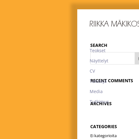
SEARCH
Teokset
Näyttelyt
CV
RECENT COMMENTS
Tekstejä
Media
Tutkimus
ARCHIVES
CATEGORIES
Ei kategorioita